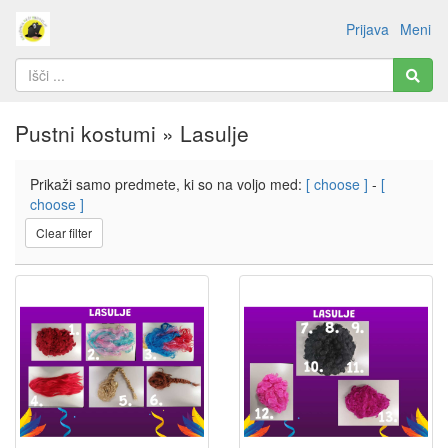
Prijava
Meni
Pustni kostumi » Lasulje
Prikaži samo predmete, ki so na voljo med:
[ choose ]
-
[
choose ]
Clear filter