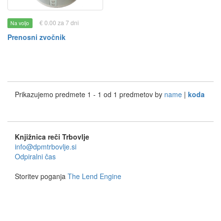
€ 0.00 za 7 dni
Na voljo
Prenosni zvočnik
Prikazujemo predmete 1 - 1 od 1 predmetov by
name
|
koda
Knjižnica reči Trbovlje
info@dpmtrbovlje.si
Odpiralni čas
Storitev poganja
The Lend Engine