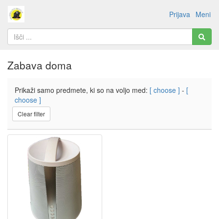
Prijava
Meni
Zabava doma
Prikaži samo predmete, ki so na voljo med:
[ choose ]
-
[
choose ]
Clear filter